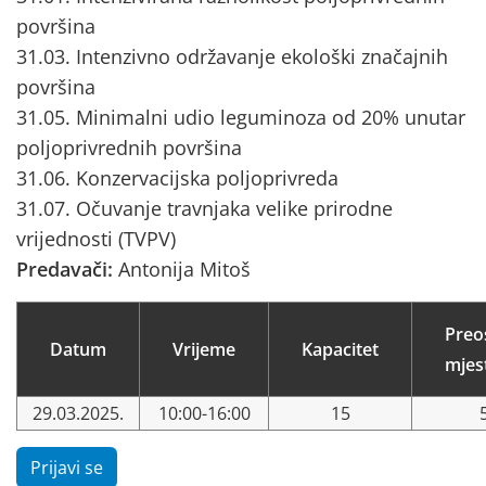
površina
31.03. Intenzivno održavanje ekološki značajnih
površina
31.05. Minimalni udio leguminoza od 20% unutar
poljoprivrednih površina
31.06. Konzervacijska poljoprivreda
31.07. Očuvanje travnjaka velike prirodne
vrijednosti (TVPV)
Predavači:
Antonija Mitoš
Preo
Datum
Vrijeme
Kapacitet
mjes
29.03.2025.
10:00-16:00
15
Prijavi se