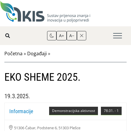
A+
A−
Početna
»
Događaji
»
EKO SHEME 2025.
19.3.2025.
Informacije
Demonstracijska aktivnost
78.01. - 1
51306 Čabar, Podstene 6, 51303 Plešce