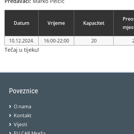
Predavači:
Marko Peičić
Preo
Datum
Vrijeme
Kapacitet
mjes
10.12.2024.
16:00-22:00
20
Tečaj u tijeku!
Poveznice
O nama
Kontakt
Vijesti
EU CAP Mreža