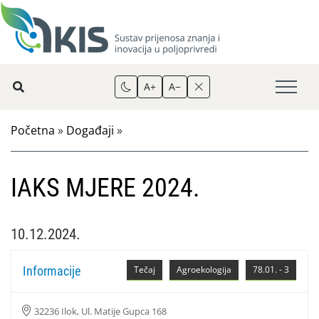
A+
A−
Početna
»
Događaji
»
IAKS MJERE 2024.
10.12.2024.
Informacije
Tečaj
Agroekologija
78.01. - 3
32236 Ilok, Ul. Matije Gupca 168