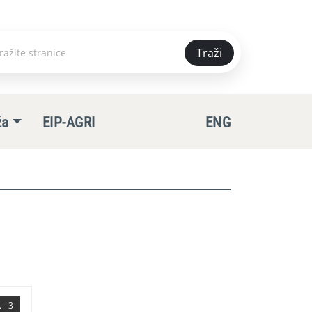
Traži
e
ža
EIP-AGRI
ENG
 - 3