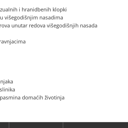
zualnih i hranidbenih klopki
a u višegodišnjim nasadima
rova unutar redova višegodišnjih nasada
 travnjacima
ćnjaka
slinika
 pasmina domaćih životinja