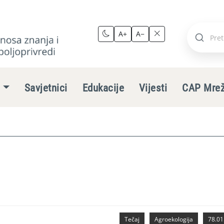
A+
A−
Pretraži
stranic
e
Savjetnici
Edukacije
Vijesti
CAP Mre
Tečaj
Agroekologija
78.01.