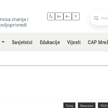
A+
A−
Pretraži
stranic
e
Savjetnici
Edukacije
Vijesti
CAP Mre
Tečaj
Ratarstvo
78.01.