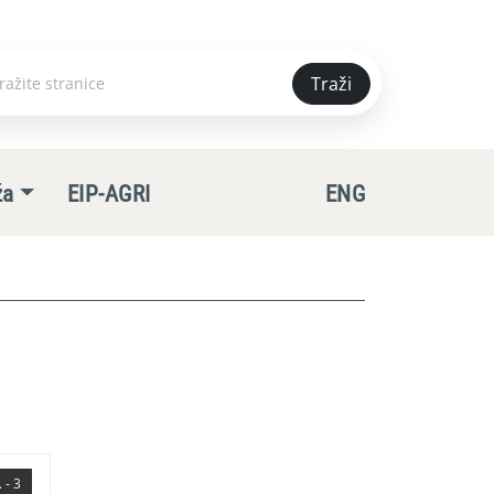
Traži
e
ža
EIP-AGRI
ENG
 - 3