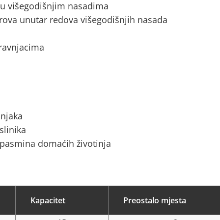
a u višegodišnjim nasadima
rova unutar redova višegodišnjih nasada
 travnjacima
ćnjaka
slinika
 pasmina domaćih životinja
Kapacitet
Preostalo mjesta