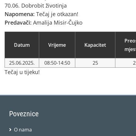
70.06. Dobrobit životinja
Napomena:
Tečaj je otkazan!
Predavači:
Amalija Misir-Čujko
Preo
Datum
Vrijeme
Kapacitet
mjes
25.06.2025.
08:50-14:50
25
2
Tečaj u tijeku!
Poveznice
O nama