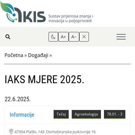
A+
A−
Početna
»
Događaji
»
IAKS MJERE 2025.
22.6.2025.
Informacije
Tečaj
Agroekologija
78.01. - 3
47304 Plaški, 143. Domobranske pukovnije 16