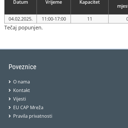
Datum
Vrijeme
Kapacitet
mjes
04.02.2025.
11:00-17:00
11
Tečaj popunjen.
Poveznice
O nama
Kontakt
Vijesti
EU CAP Mreža
Pravila privatnosti