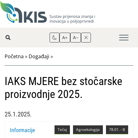
A+
A−
Početna
»
Događaji
»
IAKS MJERE bez stočarske
proizvodnje 2025.
25.1.2025.
Informacije
Tečaj
Agroekologija
78.01. - B