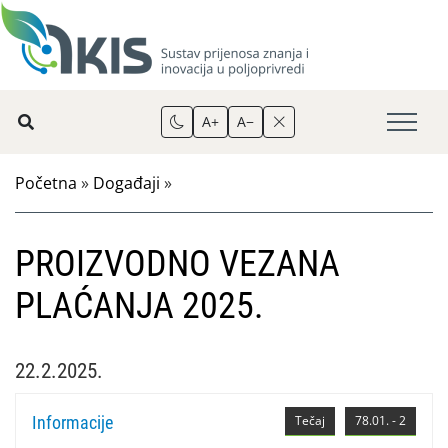
A+
A−
Početna
»
Događaji
»
PROIZVODNO VEZANA
PLAĆANJA 2025.
22.2.2025.
Informacije
Tečaj
78.01. - 2