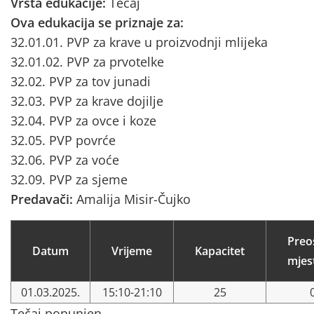
Vrsta edukacije:
Tečaj
Ova edukacija se priznaje za:
32.01.01. PVP za krave u proizvodnji mlijeka
32.01.02. PVP za prvotelke
32.02. PVP za tov junadi
32.03. PVP za krave dojilje
32.04. PVP za ovce i koze
32.05. PVP povrće
32.06. PVP za voće
32.09. PVP za sjeme
Predavači:
Amalija Misir-Čujko
Preo
Datum
Vrijeme
Kapacitet
mjes
01.03.2025.
15:10-21:10
25
Tečaj popunjen.