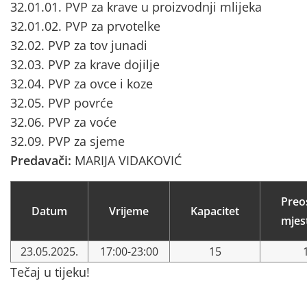
32.01.01. PVP za krave u proizvodnji mlijeka
32.01.02. PVP za prvotelke
32.02. PVP za tov junadi
32.03. PVP za krave dojilje
32.04. PVP za ovce i koze
32.05. PVP povrće
32.06. PVP za voće
32.09. PVP za sjeme
Predavači:
MARIJA VIDAKOVIĆ
Preo
Datum
Vrijeme
Kapacitet
mjes
23.05.2025.
17:00-23:00
15
Tečaj u tijeku!