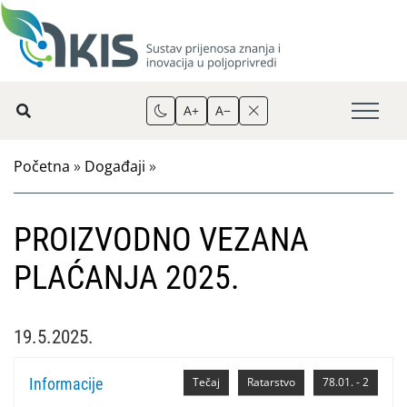
A+
A−
Početna
»
Događaji
»
PROIZVODNO VEZANA
PLAĆANJA 2025.
19.5.2025.
Informacije
Tečaj
Ratarstvo
78.01. - 2