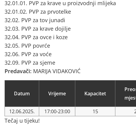
32.01.01. PVP za krave u proizvodnji mlijeka
32.01.02. PVP za prvotelke
32.02. PVP za tov junadi
32.03. PVP za krave dojilje
32.04. PVP za ovce i koze
32.05. PVP povrće
32.06. PVP za voće
32.09. PVP za sjeme
Predavači:
MARIJA VIDAKOVIĆ
Preo
Datum
Vrijeme
Kapacitet
mjes
12.06.2025.
17:00-23:00
15
Tečaj u tijeku!