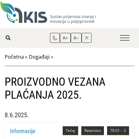
A+
A−
Početna
»
Događaji
»
PROIZVODNO VEZANA
PLAĆANJA 2025.
8.6.2025.
Informacije
Tečaj
Ratarstvo
78.01. - 2