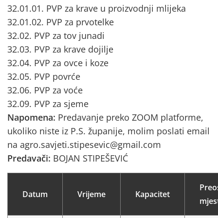
32.01.01. PVP za krave u proizvodnji mlijeka
32.01.02. PVP za prvotelke
32.02. PVP za tov junadi
32.03. PVP za krave dojilje
32.04. PVP za ovce i koze
32.05. PVP povrće
32.06. PVP za voće
32.09. PVP za sjeme
Napomena:
Predavanje preko ZOOM platforme,
ukoliko niste iz P.S. županije, molim poslati email
na agro.savjeti.stipesevic@gmail.com
Predavači:
BOJAN STIPEŠEVIĆ
Preo
Datum
Vrijeme
Kapacitet
mjes