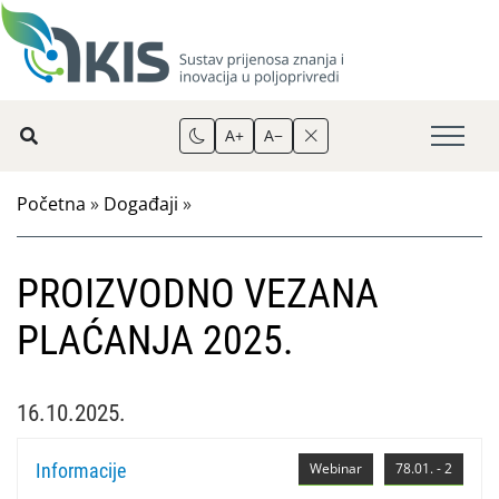
A+
A−
Početna
»
Događaji
»
PROIZVODNO VEZANA
PLAĆANJA 2025.
16.10.2025.
Informacije
Webinar
78.01. - 2