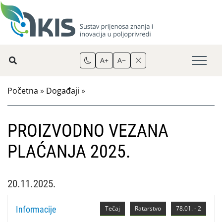
A+
A−
Početna
»
Događaji
»
PROIZVODNO VEZANA
PLAĆANJA 2025.
20.11.2025.
Informacije
Tečaj
Ratarstvo
78.01. - 2