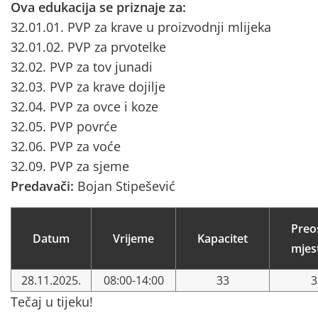
Ova edukacija se priznaje za:
32.01.01. PVP za krave u proizvodnji mlijeka
32.01.02. PVP za prvotelke
32.02. PVP za tov junadi
32.03. PVP za krave dojilje
32.04. PVP za ovce i koze
32.05. PVP povrće
32.06. PVP za voće
32.09. PVP za sjeme
Predavači:
Bojan Stipešević
Preo
Datum
Vrijeme
Kapacitet
mjes
28.11.2025.
08:00-14:00
33
3
Tečaj u tijeku!