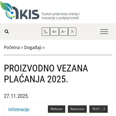
A+
A−
Početna
»
Događaji
»
PROIZVODNO VEZANA
PLAĆANJA 2025.
27.11.2025.
Informacije
Webinar
Ratarstvo
78.01. - 2