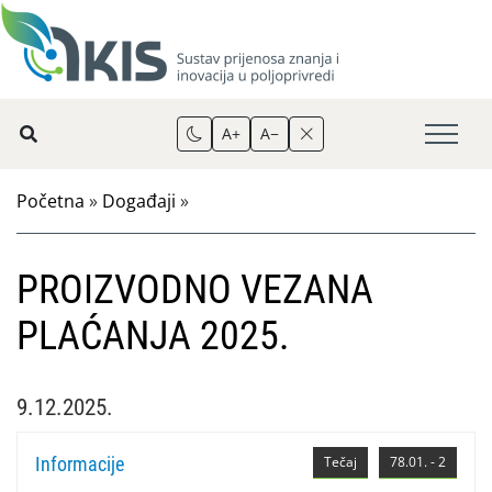
A+
A−
Početna
»
Događaji
»
PROIZVODNO VEZANA
PLAĆANJA 2025.
9.12.2025.
Informacije
Tečaj
78.01. - 2