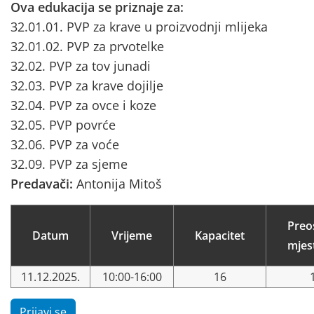
Ova edukacija se priznaje za:
32.01.01. PVP za krave u proizvodnji mlijeka
32.01.02. PVP za prvotelke
32.02. PVP za tov junadi
32.03. PVP za krave dojilje
32.04. PVP za ovce i koze
32.05. PVP povrće
32.06. PVP za voće
32.09. PVP za sjeme
Predavači:
Antonija Mitoš
Preo
Datum
Vrijeme
Kapacitet
mjes
11.12.2025.
10:00-16:00
16
Prijavi se