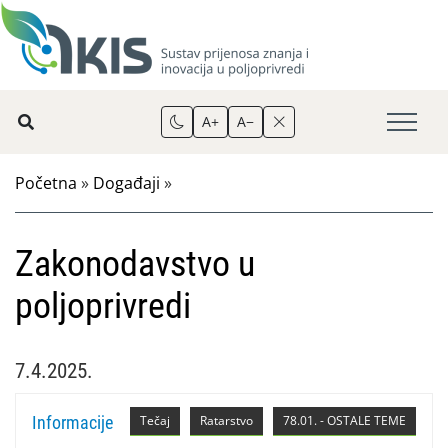
A+
A−
Početna
»
Događaji
»
Zakonodavstvo u
poljoprivredi
7.4.2025.
Informacije
Tečaj
Ratarstvo
78.01. - OSTALE TEME