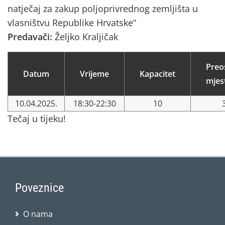
natječaj za zakup poljoprivrednog zemljišta u
vlasništvu Republike Hrvatske“
Predavači:
Željko Kraljičak
Preo
Datum
Vrijeme
Kapacitet
mjes
10.04.2025.
18:30-22:30
10
Tečaj u tijeku!
Poveznice
O nama