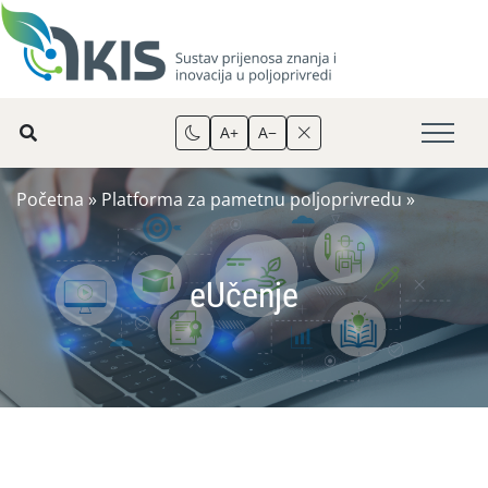
A+
A−
Početna
»
Platforma za pametnu poljoprivredu
»
eUčenje