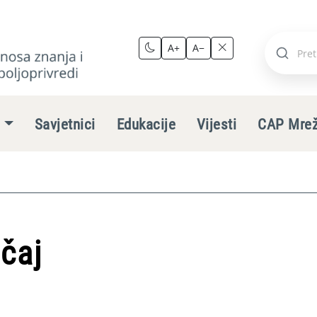
A+
A−
Pretraži
stranic
e
Savjetnici
Edukacije
Vijesti
CAP Mre
ečaj