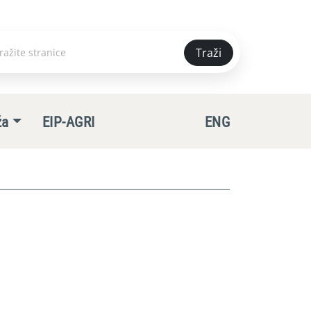
Traži
e
ža
EIP-AGRI
ENG