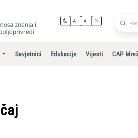
A+
A−
Pretraži
stranic
e
Savjetnici
Edukacije
Vijesti
CAP Mre
ečaj