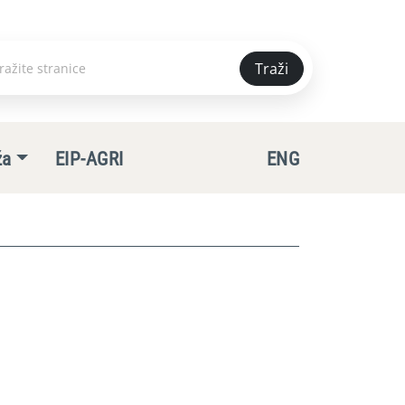
Traži
e
ža
EIP-AGRI
ENG