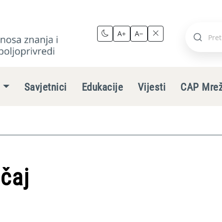
A+
A−
Pretraži
stranic
e
Savjetnici
Edukacije
Vijesti
CAP Mre
ečaj