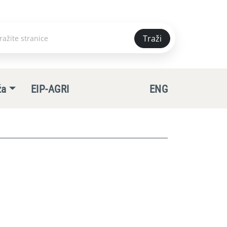
Traži
e
ža
EIP-AGRI
ENG