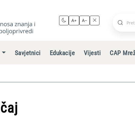
A+
A−
Pretraži
stranic
e
Savjetnici
Edukacije
Vijesti
CAP Mre
ečaj