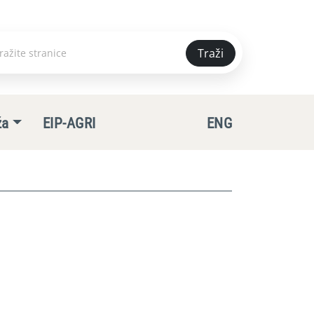
Traži
e
ža
EIP-AGRI
ENG