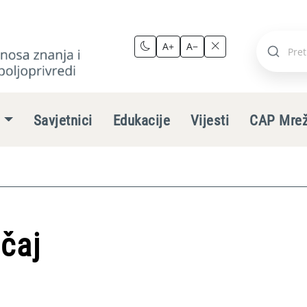
A+
A−
Pretraži
stranic
e
Savjetnici
Edukacije
Vijesti
CAP Mre
ečaj