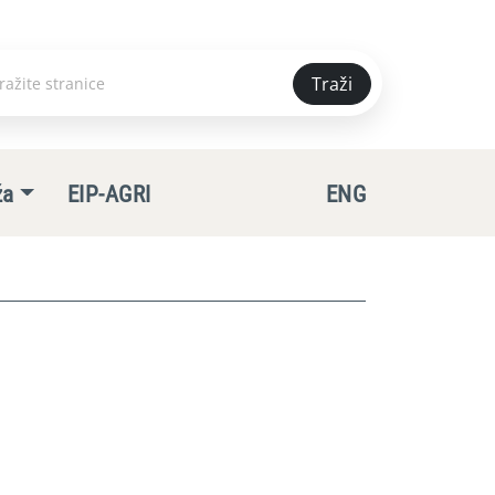
Traži
e
ža
EIP-AGRI
ENG