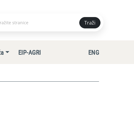
Traži
e
ža
EIP-AGRI
ENG