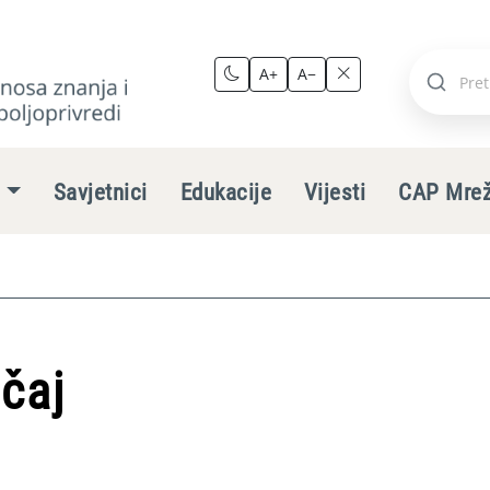
A+
A−
Pretraži
stranic
e
Savjetnici
Edukacije
Vijesti
CAP Mre
ečaj