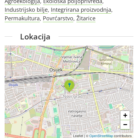
Agroekologija
,
Ekološka poljoprivreda
,
Industrijsko bilje
,
Integrirana proizvodnja
,
Permakultura
,
Povrćarstvo
,
Žitarice
Lokacija
+
−
Leaflet
|
©
OpenStreetMap
contributors