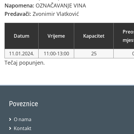
Napomena:
OZNAČAVANJE VINA
Predavači:
Zvonimir Vlatković
Preo
Datum
Vrijeme
Kapacitet
mjes
11.01.2024.
11:00-13:00
25
Tečaj popunjen.
Poveznice
O nama
Kontakt