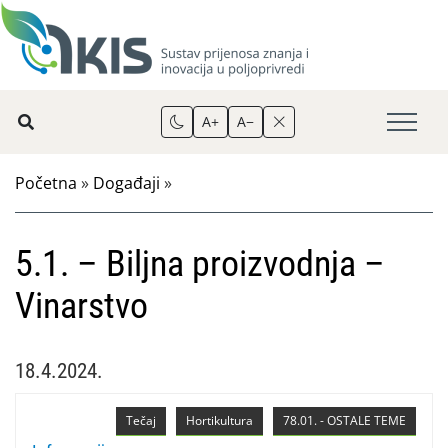
A+
A−
Početna
»
Događaji
»
5.1. – Biljna proizvodnja –
Vinarstvo
18.4.2024.
Tečaj
Hortikultura
78.01. - OSTALE TEME