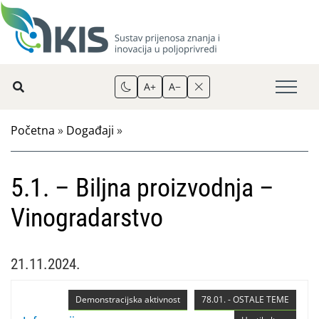
A+
A−
Početna
»
Događaji
»
5.1. – Biljna proizvodnja –
Vinogradarstvo
21.11.2024.
Demonstracijska aktivnost
78.01. - OSTALE TEME