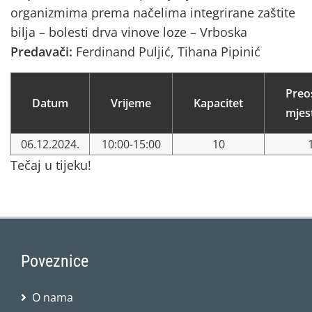
organizmima prema načelima integrirane zaštite
bilja – bolesti drva vinove loze – Vrboska
Predavači:
Ferdinand Puljić, Tihana Pipinić
Preo
Datum
Vrijeme
Kapacitet
mjes
06.12.2024.
10:00-15:00
10
Tečaj u tijeku!
Poveznice
O nama