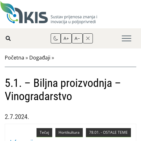
A+
A−
Početna
»
Događaji
»
5.1. – Biljna proizvodnja –
Vinogradarstvo
2.7.2024.
Tečaj
Hortikultura
78.01. - OSTALE TEME