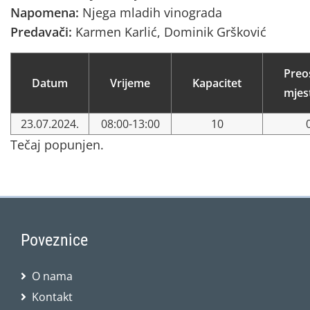
Napomena:
Njega mladih vinograda
Predavači:
Karmen Karlić, Dominik Gršković
Preo
Datum
Vrijeme
Kapacitet
mjes
23.07.2024.
08:00-13:00
10
Tečaj popunjen.
Poveznice
O nama
Kontakt