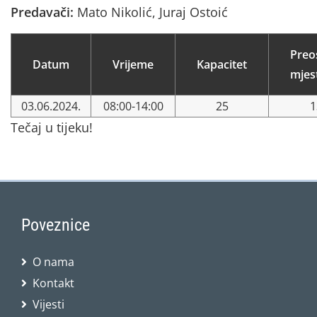
Predavači:
Mato Nikolić, Juraj Ostoić
Preo
Datum
Vrijeme
Kapacitet
mjes
03.06.2024.
08:00-14:00
25
1
Tečaj u tijeku!
Poveznice
O nama
Kontakt
Vijesti