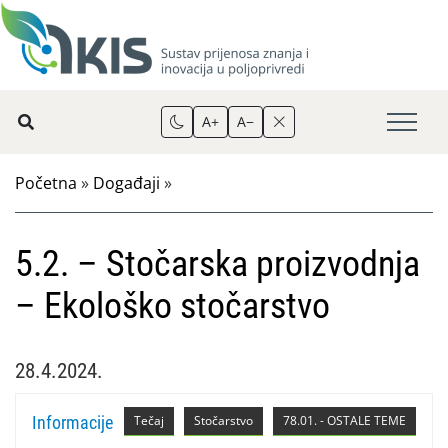
A+
A−
Početna
»
Događaji
»
5.2. – Stočarska proizvodnja
– Ekološko stočarstvo
28.4.2024.
Informacije
Tečaj
Stočarstvo
78.01. - OSTALE TEME