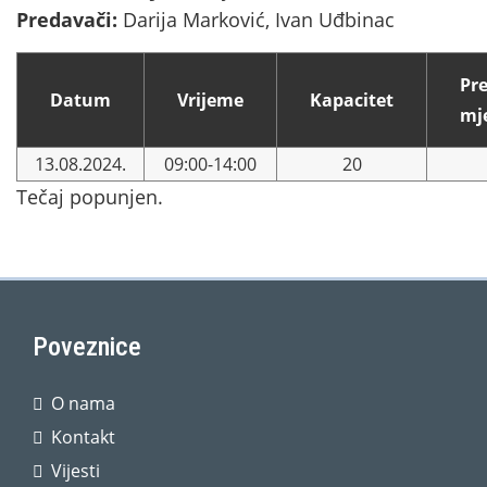
Predavači:
Darija Marković, Ivan Uđbinac
Pr
Datum
Vrijeme
Kapacitet
mj
13.08.2024.
09:00-14:00
20
Tečaj popunjen.
Poveznice
O nama
Kontakt
Vijesti