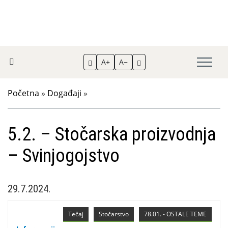
A+
A−
Početna
»
Događaji
»
5.2. – Stočarska proizvodnja
– Svinjogojstvo
29.7.2024.
Tečaj
Stočarstvo
78.01. - OSTALE TEME