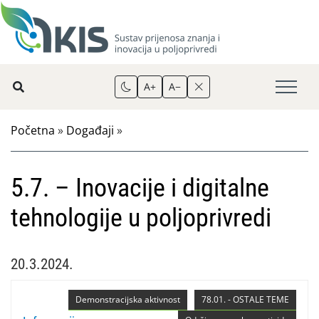
A+
A−
Početna
»
Događaji
»
5.7. – Inovacije i digitalne
tehnologije u poljoprivredi
20.3.2024.
Demonstracijska aktivnost
78.01. - OSTALE TEME