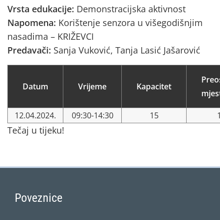
Vrsta edukacije:
Demonstracijska aktivnost
Napomena:
Korištenje senzora u višegodišnjim
nasadima – KRIŽEVCI
Predavači:
Sanja Vuković, Tanja Lasić Jašarović
Preo
Datum
Vrijeme
Kapacitet
mjes
12.04.2024.
09:30-14:30
15
Tečaj u tijeku!
Poveznice