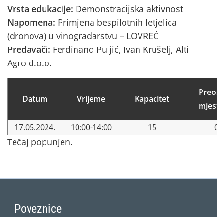
Vrsta edukacije:
Demonstracijska aktivnost
Napomena:
Primjena bespilotnih letjelica
(dronova) u vinogradarstvu – LOVREĆ
Predavači:
Ferdinand Puljić, Ivan Krušelj, Alti
Agro d.o.o.
Preo
Datum
Vrijeme
Kapacitet
mjes
17.05.2024.
10:00-14:00
15
Tečaj popunjen.
Poveznice