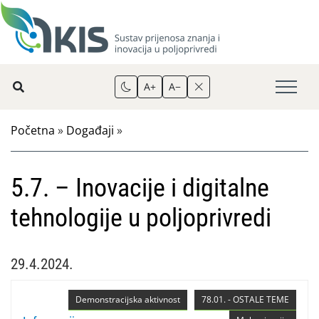
A+
A−
Početna
»
Događaji
»
5.7. – Inovacije i digitalne
tehnologije u poljoprivredi
29.4.2024.
Demonstracijska aktivnost
78.01. - OSTALE TEME