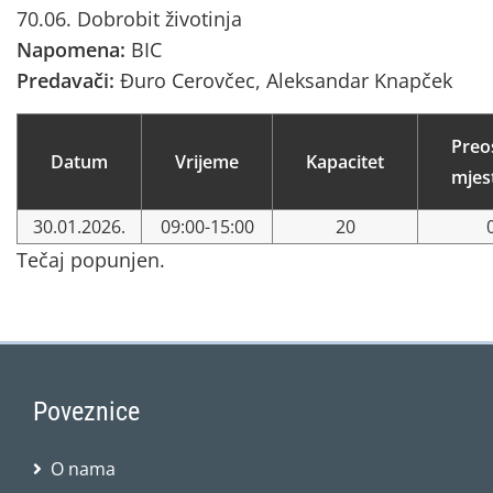
70.06. Dobrobit životinja
Napomena:
BIC
Predavači:
Đuro Cerovčec, Aleksandar Knapček
Preo
Datum
Vrijeme
Kapacitet
mjes
30.01.2026.
09:00-15:00
20
Tečaj popunjen.
Poveznice
O nama