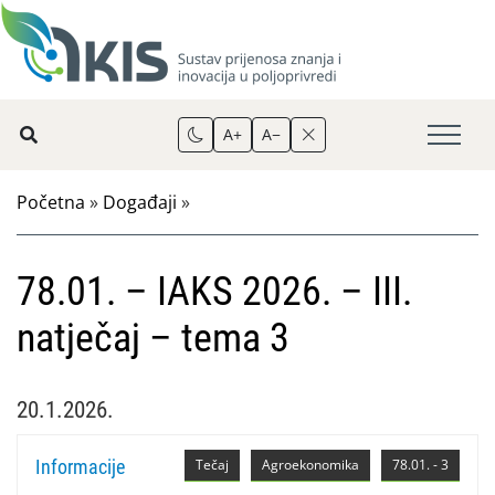
A+
A−
Početna
»
Događaji
»
78.01. – IAKS 2026. – III.
natječaj – tema 3
20.1.2026.
Informacije
Tečaj
Agroekonomika
78.01. - 3