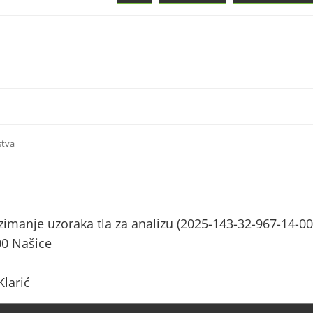
stva
zimanje uzoraka tla za analizu (2025-143-32-967-14-00
00 Našice
Klarić