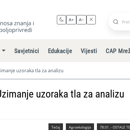
A+
A−
Pretraži
stranic
e
Savjetnici
Edukacije
Vijesti
CAP Mre
zimanje uzoraka tla za analizu
Uzimanje uzoraka tla za analizu
Tečaj
Agroekologija
78.01. - OSTALE 