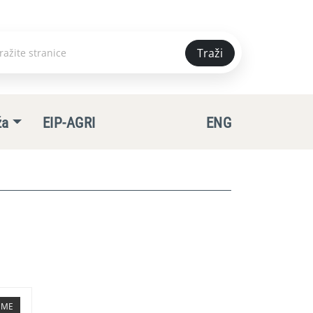
Traži
e
ža
EIP-AGRI
ENG
TEME