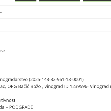
ac
stva
Vinogradarstvo (2025-143-32-961-13-0001)
ac, OPG Bačić Božo , vinograd ID 1239596- Vinograd 
tivnost
ada – PODGRAĐE