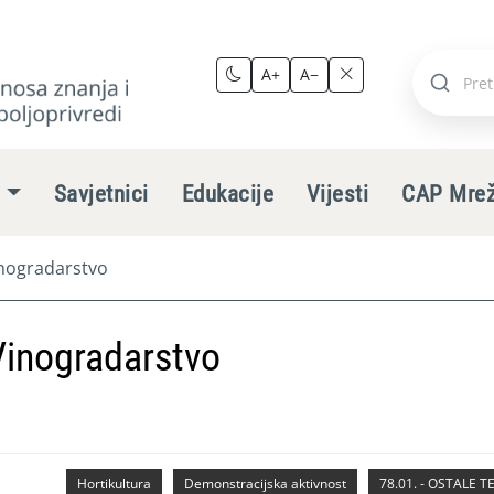
A+
A−
Pretraži
stranic
e
Savjetnici
Edukacije
Vijesti
CAP Mre
inogradarstvo
Vinogradarstvo
Hortikultura
Demonstracijska aktivnost
78.01. - OSTALE 