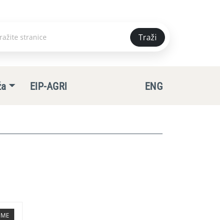
Traži
e
ža
EIP-AGRI
ENG
TEME