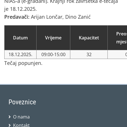
NIAS-a (e-građani). Krajnji rok završetka e-tečaja
je 18.12.2025.
Predavači:
Arijan Lončar, Dino Zanić
Preo
Datum
Vrijeme
Kapacitet
mjes
18.12.2025.
09:00-15:00
32
Tečaj popunjen.
Poveznice
O nama
Kontakt