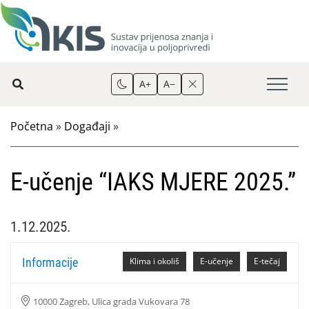
A+
A−
Početna
»
Događaji
»
E-učenje “IAKS MJERE 2025.”
1.12.2025.
Informacije
Klima i okoliš
E-učenje
E-tečaj
10000 Zagreb, Ulica grada Vukovara 78