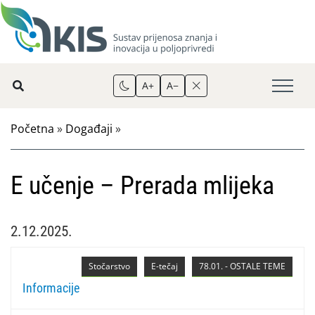
A+
A−
Početna
»
Događaji
»
E učenje – Prerada mlijeka
2.12.2025.
Stočarstvo
E-tečaj
78.01. - OSTALE TEME
Informacije