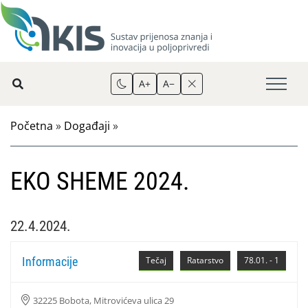
A+
A−
Početna
»
Događaji
»
EKO SHEME 2024.
22.4.2024.
Informacije
Tečaj
Ratarstvo
78.01. - 1
32225 Bobota, Mitrovićeva ulica 29