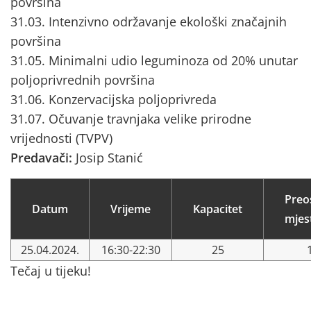
površina
31.03. Intenzivno održavanje ekološki značajnih
površina
31.05. Minimalni udio leguminoza od 20% unutar
poljoprivrednih površina
31.06. Konzervacijska poljoprivreda
31.07. Očuvanje travnjaka velike prirodne
vrijednosti (TVPV)
Predavači:
Josip Stanić
Preo
Datum
Vrijeme
Kapacitet
mjes
25.04.2024.
16:30-22:30
25
Tečaj u tijeku!