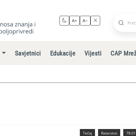
A+
A−
Pretraži
stranic
e
Savjetnici
Edukacije
Vijesti
CAP Mre
Tečaj
Ratarstvo
78.01.