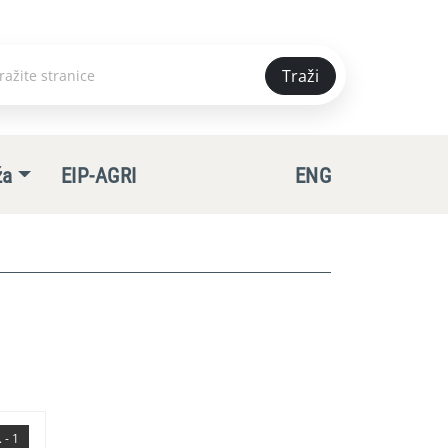
Traži
e
ža
EIP-AGRI
ENG
 - 1