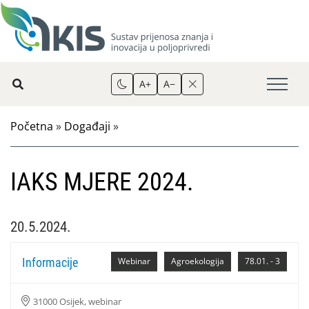
A+
A−
Početna
»
Događaji
»
IAKS MJERE 2024.
20.5.2024.
Informacije
Webinar
Agroekologija
78.01. - 3
31000 Osijek, webinar