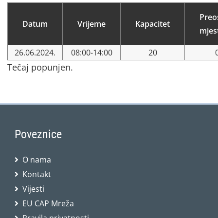
Preo
Datum
Vrijeme
Kapacitet
mjes
26.06.2024.
08:00-14:00
20
Tečaj popunjen.
Poveznice
O nama
Kontakt
Vijesti
EU CAP Mreža