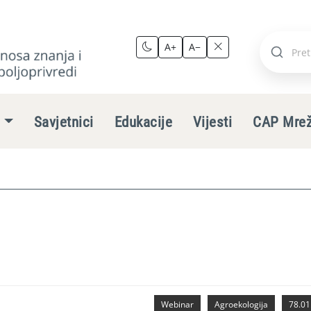
A+
A−
Pretraži
stranic
e
Savjetnici
Edukacije
Vijesti
CAP Mre
Webinar
Agroekologija
78.01.