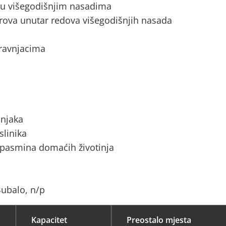
a u višegodišnjim nasadima
rova unutar redova višegodišnjih nasada
 travnjacima
ćnjaka
slinika
 pasmina domaćih životinja
Bubalo, n/p
Kapacitet
Preostalo mjesta