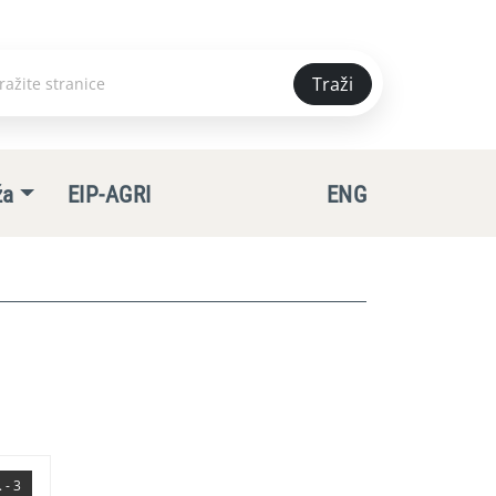
Traži
e
ža
EIP-AGRI
ENG
 - 3