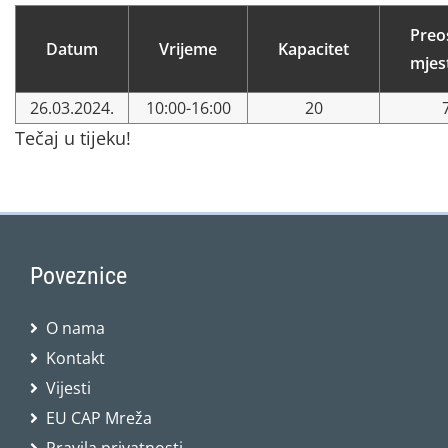
Preo
Datum
Vrijeme
Kapacitet
mjes
26.03.2024.
10:00-16:00
20
Tečaj u tijeku!
Poveznice
O nama
Kontakt
Vijesti
EU CAP Mreža