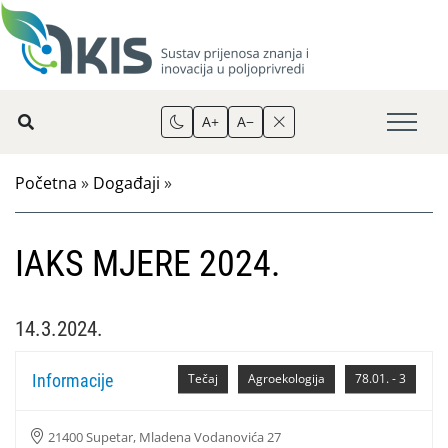
A+
A−
Početna
»
Događaji
»
IAKS MJERE 2024.
14.3.2024.
Informacije
Tečaj
Agroekologija
78.01. - 3
21400 Supetar, Mladena Vodanovića 27