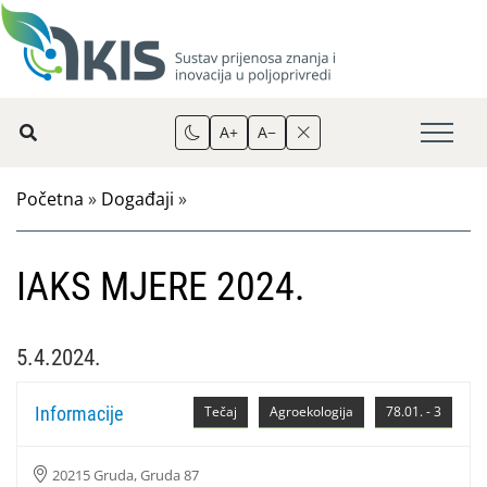
A+
A−
Početna
»
Događaji
»
IAKS MJERE 2024.
5.4.2024.
Informacije
Tečaj
Agroekologija
78.01. - 3
20215 Gruda, Gruda 87