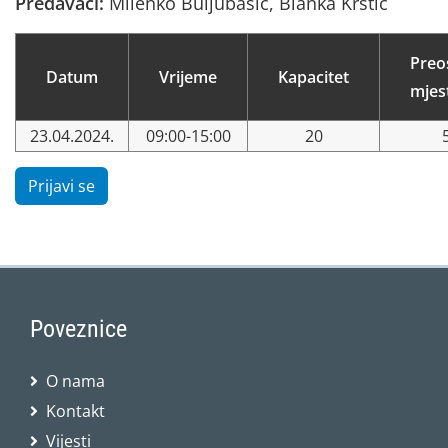
Predavači:
Milenko Buljubašić, Blanka Krstić
Preo
Datum
Vrijeme
Kapacitet
mjes
23.04.2024.
09:00-15:00
20
Prijavi se
Poveznice
O nama
Kontakt
Vijesti