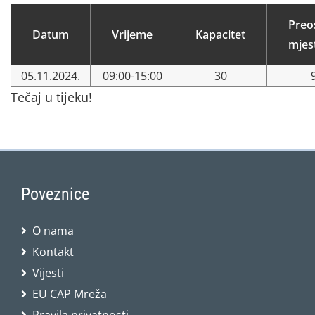
Preo
Datum
Vrijeme
Kapacitet
mjes
05.11.2024.
09:00-15:00
30
Tečaj u tijeku!
Poveznice
O nama
Kontakt
Vijesti
EU CAP Mreža