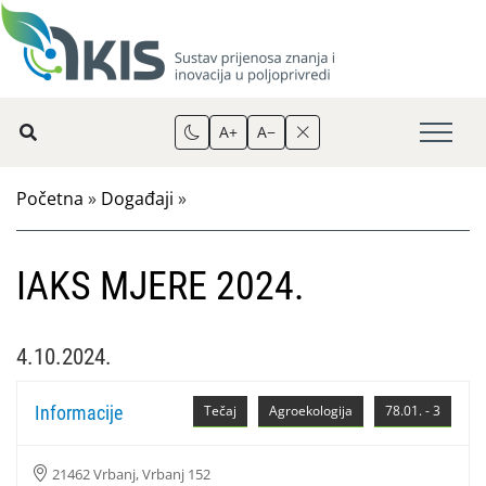
A+
A−
Početna
»
Događaji
»
IAKS MJERE 2024.
4.10.2024.
Informacije
Tečaj
Agroekologija
78.01. - 3
21462 Vrbanj, Vrbanj 152