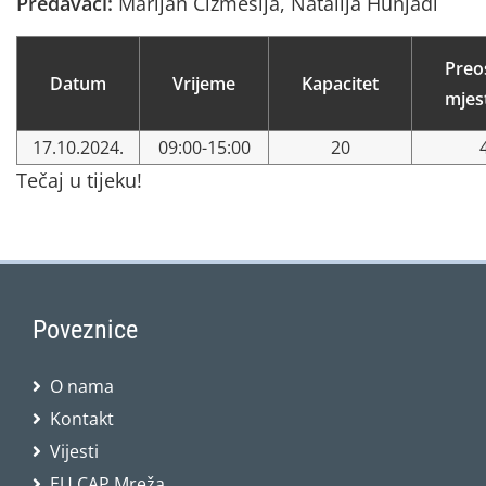
Predavači:
Marijan Čižmešija, Natalija Hunjadi
Preo
Datum
Vrijeme
Kapacitet
mjes
17.10.2024.
09:00-15:00
20
Tečaj u tijeku!
Poveznice
O nama
Kontakt
Vijesti
EU CAP Mreža