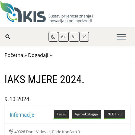
A+
A−
Početna
»
Događaji
»
IAKS MJERE 2024.
9.10.2024.
Informacije
Tečaj
Agroekologija
78.01. - 3
40326 Donji Vidovec, Rade Končara 9