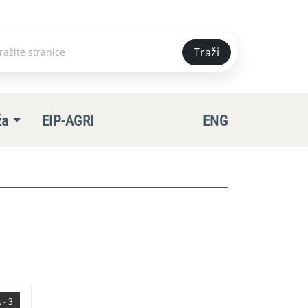
Traži
e
ža
EIP-AGRI
ENG
 - 3