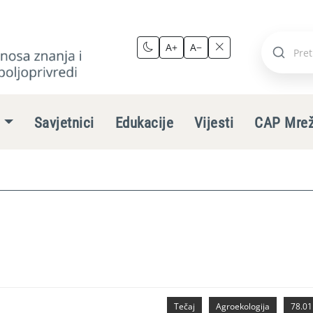
A+
A−
Pretraži
stranic
e
Savjetnici
Edukacije
Vijesti
CAP Mre
Tečaj
Agroekologija
78.01.