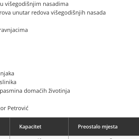
a u višegodišnjim nasadima
rova unutar redova višegodišnjih nasada
 travnjacima
ćnjaka
slinika
 pasmina domaćih životinja
gor Petrović
Kapacitet
Preostalo mjesta