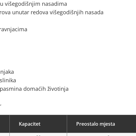
a u višegodišnjim nasadima
rova unutar redova višegodišnjih nasada
 travnjacima
ćnjaka
slinika
 pasmina domaćih životinja
r
Kapacitet
Preostalo mjesta