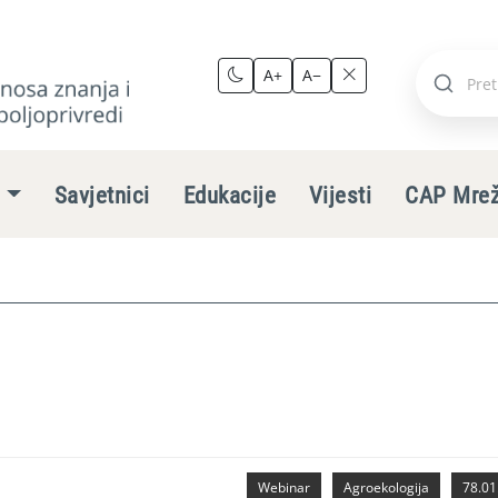
A+
A−
Pretraži
stranic
e
Savjetnici
Edukacije
Vijesti
CAP Mre
Webinar
Agroekologija
78.01.