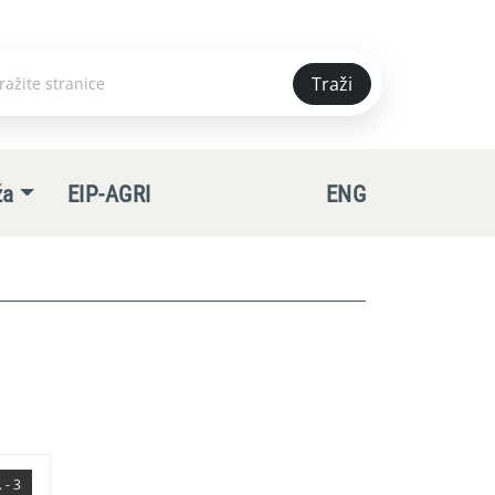
Traži
e
ža
EIP-AGRI
ENG
 - 3