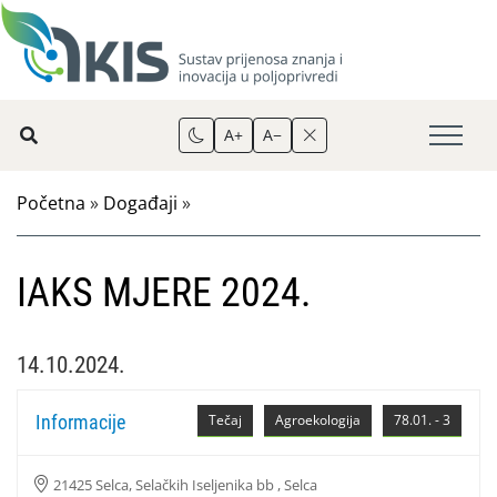
A+
A−
Početna
»
Događaji
»
IAKS MJERE 2024.
14.10.2024.
Informacije
Tečaj
Agroekologija
78.01. - 3
21425 Selca, Selačkih Iseljenika bb , Selca