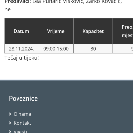
Predavači:
Lea Puharić Visković, Žarko Kovačić,
ne
Preo
Datum
Vrijeme
Kapacitet
mjes
28.11.2024.
09:00-15:00
30
Tečaj u tijeku!
Poveznice
O nama
Kontakt
Vijesti