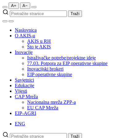
A+
A−
Pretraži
Traži
stranice
Naslovnica
O AKIS-u
AKIS u RH
Što je AKIS
Inovacije
Istraživačke potrebe/projektne ideje
77.03. Potpora za EIP operativne skupine
Inovacijski brokeri
EIP operativne skupine
Savjetnici
Edukacije
Vijesti
CAP Mreža
Nacionalna mreža ZPP-a
EU CAP Mreža
EIP-AGRI
ENG
Pretraži
Traži