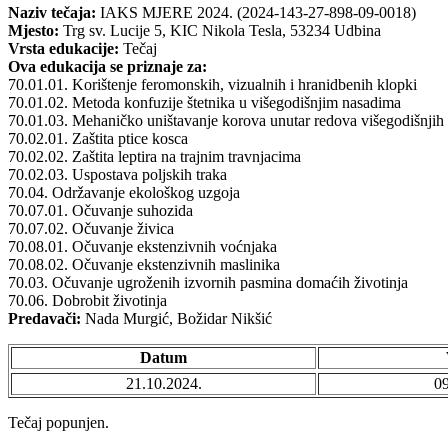
Naziv tečaja:
IAKS MJERE 2024. (2024-143-27-898-09-0018)
Mjesto:
Trg sv. Lucije 5, KIC Nikola Tesla, 53234 Udbina
Vrsta edukacije:
Tečaj
Ova edukacija se priznaje za:
70.01.01. Korištenje feromonskih, vizualnih i hranidbenih klopki
70.01.02. Metoda konfuzije štetnika u višegodišnjim nasadima
70.01.03. Mehaničko uništavanje korova unutar redova višegodišnjih
70.02.01. Zaštita ptice kosca
70.02.02. Zaštita leptira na trajnim travnjacima
70.02.03. Uspostava poljskih traka
70.04. Održavanje ekološkog uzgoja
70.07.01. Očuvanje suhozida
70.07.02. Očuvanje živica
70.08.01. Očuvanje ekstenzivnih voćnjaka
70.08.02. Očuvanje ekstenzivnih maslinika
70.03. Očuvanje ugroženih izvornih pasmina domaćih životinja
70.06. Dobrobit životinja
Predavači:
Nada Murgić, Božidar Nikšić
Datum
21.10.2024.
09
Tečaj popunjen.