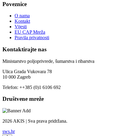
Poveznice
O nama
Kontakt
Vijesti
EU CAP Mreža
Pravila privatnosti
Kontaktirajte nas
Ministarstvo poljoprivrede, šumarstva i ribarstva
Ulica Grada Vukovara 78
10 000 Zagreb
Telefon: ++385 (0)1 6106 692
Društvene mreže
2026 AKIS | Sva prava pridržana.
sws.hr