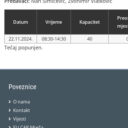
Predavači:
Ivan Šimičević, Zvonimir Vlatković
Preo
Datum
Vrijeme
Kapacitet
mjes
22.11.2024.
08:30-14:30
40
Tečaj popunjen.
Poveznice
O nama
Kontakt
Vijesti
EU CAP Mreža