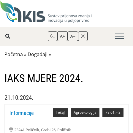
A+
A−
Početna
»
Događaji
»
IAKS MJERE 2024.
21.10.2024.
Informacije
Tečaj
Agroekologija
78.01. - 3
23241 Poličnik, Grabi 26, Poličnik