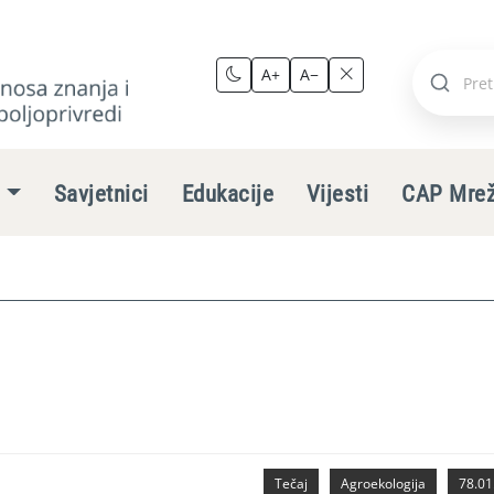
A+
A−
Pretraži
stranic
e
Savjetnici
Edukacije
Vijesti
CAP Mre
Tečaj
Agroekologija
78.01.