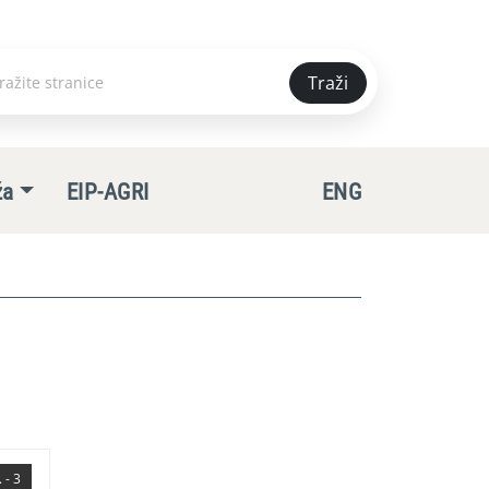
Traži
e
ža
EIP-AGRI
ENG
 - 3