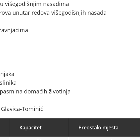
a u višegodišnjim nasadima
rova unutar redova višegodišnjih nasada
 travnjacima
ćnjaka
slinika
 pasmina domaćih životinja
a Glavica-Tominić
Kapacitet
Preostalo mjesta