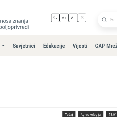
A+
A−
Pretraži
stranic
e
Savjetnici
Edukacije
Vijesti
CAP Mre
Tečaj
Agroekologija
78.01.