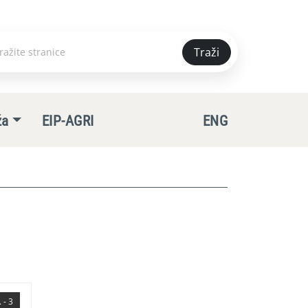
Traži
e
ža
EIP-AGRI
ENG
 - 3