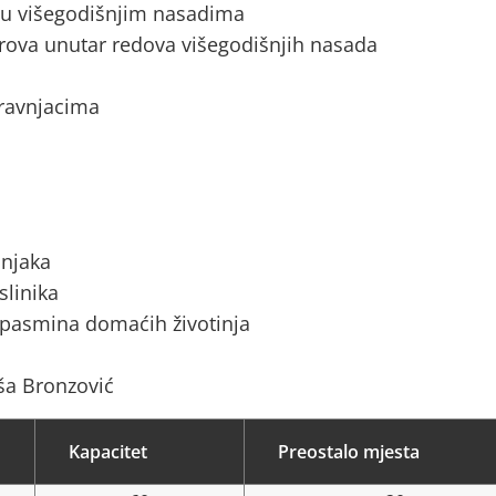
a u višegodišnjim nasadima
rova unutar redova višegodišnjih nasada
 travnjacima
ćnjaka
slinika
 pasmina domaćih životinja
ša Bronzović
Kapacitet
Preostalo mjesta