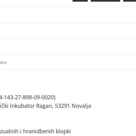
stva
4-143-27-898-09-0020)
ički inkubator Ragan, 53291 Novalja
zualnih i hranidbenih klopki