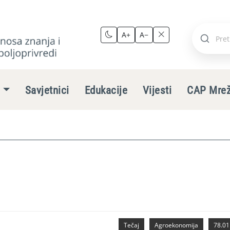
A+
A−
Pretraži
stranic
e
Savjetnici
Edukacije
Vijesti
CAP Mre
Tečaj
Agroekonomija
78.01.