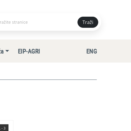
Traži
e
ža
EIP-AGRI
ENG
 - 3