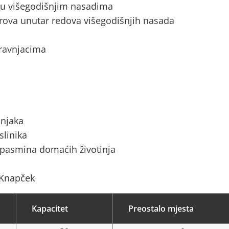
a u višegodišnjim nasadima
rova unutar redova višegodišnjih nasada
 travnjacima
ćnjaka
slinika
 pasmina domaćih životinja
 Knapček
Kapacitet
Preostalo mjesta